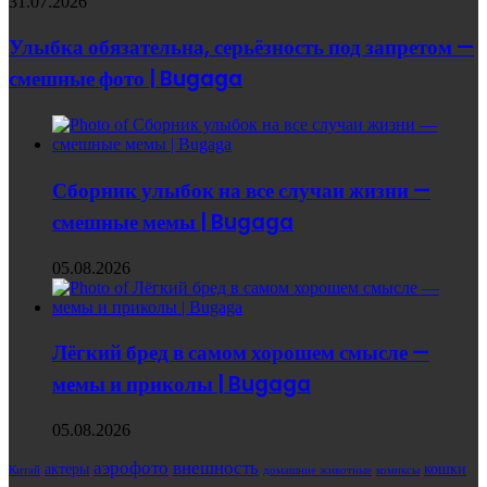
31.07.2026
Улыбка обязательна, серьёзность под запретом —
смешные фото | Bugaga
Сборник улыбок на все случаи жизни —
смешные мемы | Bugaga
05.08.2026
Лёгкий бред в самом хорошем смысле —
мемы и приколы | Bugaga
05.08.2026
аэрофото
внешность
актеры
кошки
Китай
домашние животные
комиксы