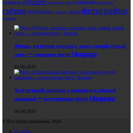
прошлое
сравнения
необычное
социальные сети
стюардессы
фотографии
съёмки
татуировки
фейлы
транспорт
фотошоп
Мемы, которые спасают даже самый серый
день — смешные фото | Bugaga
04.08.2026
Хаотичный завтрак с юмором и легкой
паникой — позитивные фото | Bugaga
04.08.2026
© Все права защищены 2026
О сайте