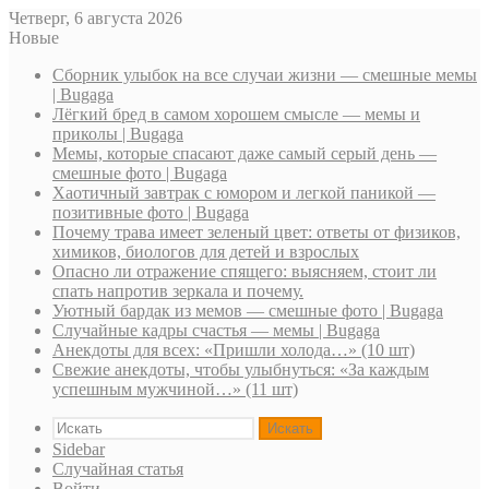
Четверг, 6 августа 2026
Новые
Сборник улыбок на все случаи жизни — смешные мемы
| Bugaga
Лёгкий бред в самом хорошем смысле — мемы и
приколы | Bugaga
Мемы, которые спасают даже самый серый день —
смешные фото | Bugaga
Хаотичный завтрак с юмором и легкой паникой —
позитивные фото | Bugaga
Почему трава имеет зеленый цвет: ответы от физиков,
химиков, биологов для детей и взрослых
Опасно ли отражение спящего: выясняем, стоит ли
спать напротив зеркала и почему.
Уютный бардак из мемов — смешные фото | Bugaga
Случайные кадры счастья — мемы | Bugaga
Анекдоты для всех: «Пришли холода…» (10 шт)
Свежие анекдоты, чтобы улыбнуться: «За каждым
успешным мужчиной…» (11 шт)
Искать
Sidebar
Случайная статья
Войти