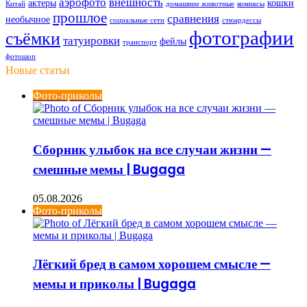
аэрофото
внешность
актеры
кошки
Китай
домашние животные
комиксы
прошлое
сравнения
необычное
социальные сети
стюардессы
фотографии
съёмки
татуировки
фейлы
транспорт
фотошоп
Новые статьи
Фото-приколы
Сборник улыбок на все случаи жизни —
смешные мемы | Bugaga
05.08.2026
Фото-приколы
Лёгкий бред в самом хорошем смысле —
мемы и приколы | Bugaga