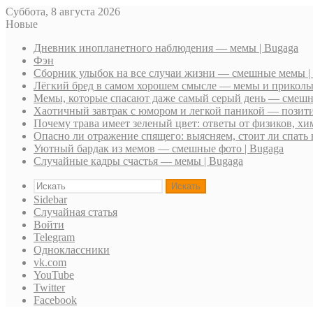
Суббота, 8 августа 2026
Новые
Дневник инопланетного наблюдения — мемы | Bugaga
Фэн
Сборник улыбок на все случаи жизни — смешные мемы |
Лёгкий бред в самом хорошем смысле — мемы и приколы 
Мемы, которые спасают даже самый серый день — смешн
Хаотичный завтрак с юмором и легкой паникой — позити
Почему трава имеет зеленый цвет: ответы от физиков, хи
Опасно ли отражение спящего: выясняем, стоит ли спать 
Уютный бардак из мемов — смешные фото | Bugaga
Случайные кадры счастья — мемы | Bugaga
Искать
Sidebar
Случайная статья
Войти
Telegram
Одноклассники
vk.com
YouTube
Twitter
Facebook