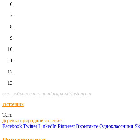
все изображения: pandoraplantt/Instagram
Источник
Теги
деревья
природное явление
Facebook
Twitter
LinkedIn
Pinterest
Вконтакте
Одноклассники
Sk
Похожие статьи