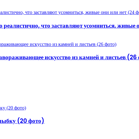
реалистично, что заставляют усомниться, живые о
завораживающее искусство из камней и листьев (26
лыбку (20 фото)