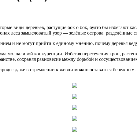
орые виды деревьев, растущие бок о бок, будто бы избегают касат
ронах леса замысловатый узор — зелёные острова, разделённые с
нием и не могут прийти к единому мнению, почему деревья ведут
рма молчаливой конкуренции. Избегая пересечения крон, растени
ранстве, сохраняя равновесие между борьбой и сосуществование
рироды: даже в стремлении к жизни можно оставаться бережным. 