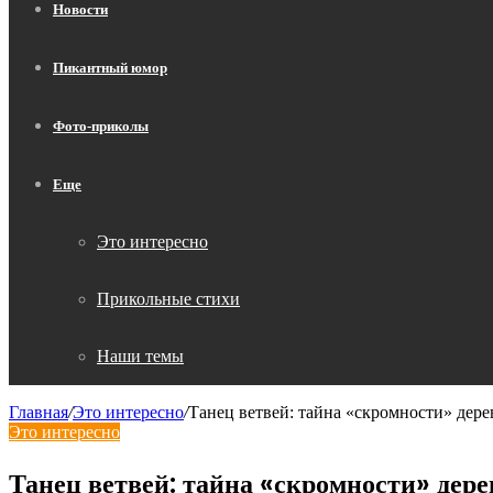
Новости
Пикантный юмор
Фото-приколы
Еще
Это интересно
Прикольные стихи
Наши темы
Главная
/
Это интересно
/
Танец ветвей: тайна «скромности» дерев
Это интересно
Танец ветвей: тайна «скромности» дере