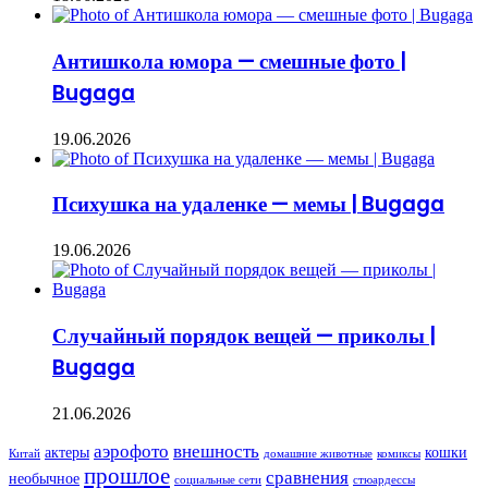
Антишкола юмора — смешные фото |
Bugaga
19.06.2026
Психушка на удаленке — мемы | Bugaga
19.06.2026
Случайный порядок вещей — приколы |
Bugaga
21.06.2026
аэрофото
внешность
актеры
кошки
Китай
домашние животные
комиксы
прошлое
сравнения
необычное
социальные сети
стюардессы