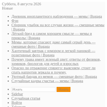
Суббота, 8 августа 2026
Новые
Дневник инопланетного наблюдения — мемы | Bugaga
Фэн
Сборник улыбок на все случаи жизни — смешные мемы
| Bugaga
Лёгкий бред в самом хорошем смысле — мемы и
приколы | Bugaga
Мемы, которые спасают даже самый серый день —
смешные фото | Bugaga
Хаотичный завтрак с юмором и легкой паникой —
позитивные фото | Bugaga
Почему трава имеет зеленый цвет: ответы от физиков,
химиков, биологов для детей и взрослых
Опасно ли отражение спящего: выясняем, стоит ли
спать напротив зеркала и почему.
Уютный бардак из мемов — смешные фото | Bugaga
Случайные кадры счастья — мемы | Bugaga
Искать
Sidebar
Случайная статья
Войти
Telegram