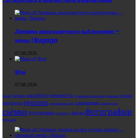
Дневник инопланетного наблюдения —
мемы | Bugaga
07.08.2026
Фэн
07.08.2026
аэрофото
внешность
актеры
кошки
Китай
домашние животные
комиксы
прошлое
сравнения
необычное
социальные сети
стюардессы
фотографии
съёмки
татуировки
фейлы
транспорт
фотошоп