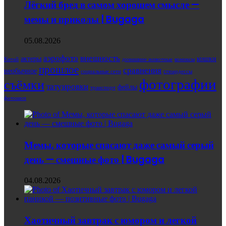
Лёгкий бред в самом хорошем смысле —
мемы и приколы | Bugaga
05.08.2026
аэрофото
внешность
актеры
кошки
Китай
домашние животные
комиксы
прошлое
сравнения
необычное
социальные сети
стюардессы
фотографии
съёмки
татуировки
фейлы
транспорт
фотошоп
Мемы, которые спасают даже самый серый
день — смешные фото | Bugaga
04.08.2026
Хаотичный завтрак с юмором и легкой