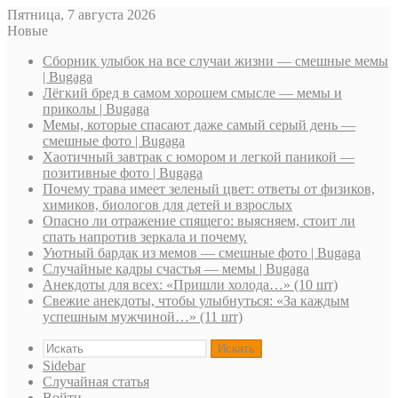
Пятница, 7 августа 2026
Новые
Сборник улыбок на все случаи жизни — смешные мемы
| Bugaga
Лёгкий бред в самом хорошем смысле — мемы и
приколы | Bugaga
Мемы, которые спасают даже самый серый день —
смешные фото | Bugaga
Хаотичный завтрак с юмором и легкой паникой —
позитивные фото | Bugaga
Почему трава имеет зеленый цвет: ответы от физиков,
химиков, биологов для детей и взрослых
Опасно ли отражение спящего: выясняем, стоит ли
спать напротив зеркала и почему.
Уютный бардак из мемов — смешные фото | Bugaga
Случайные кадры счастья — мемы | Bugaga
Анекдоты для всех: «Пришли холода…» (10 шт)
Свежие анекдоты, чтобы улыбнуться: «За каждым
успешным мужчиной…» (11 шт)
Искать
Sidebar
Случайная статья
Войти