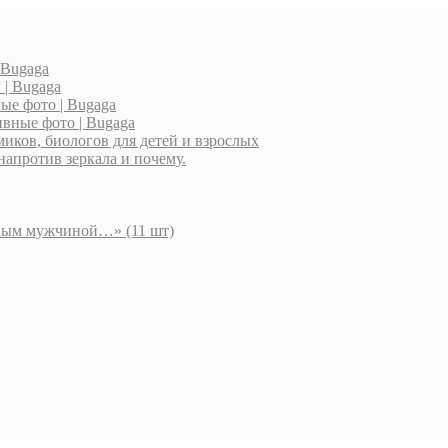
 Bugaga
| Bugaga
ые фото | Bugaga
вные фото | Bugaga
миков, биологов для детей и взрослых
напротив зеркала и почему.
шным мужчиной…» (11 шт)