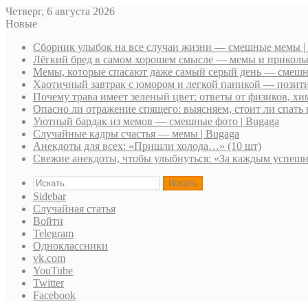
Четверг, 6 августа 2026
Новые
Сборник улыбок на все случаи жизни — смешные мемы |
Лёгкий бред в самом хорошем смысле — мемы и приколы 
Мемы, которые спасают даже самый серый день — смешн
Хаотичный завтрак с юмором и легкой паникой — позити
Почему трава имеет зеленый цвет: ответы от физиков, хи
Опасно ли отражение спящего: выясняем, стоит ли спать 
Уютный бардак из мемов — смешные фото | Bugaga
Случайные кадры счастья — мемы | Bugaga
Анекдоты для всех: «Пришли холода…» (10 шт)
Свежие анекдоты, чтобы улыбнуться: «За каждым успе
Искать
Sidebar
Случайная статья
Войти
Telegram
Одноклассники
vk.com
YouTube
Twitter
Facebook