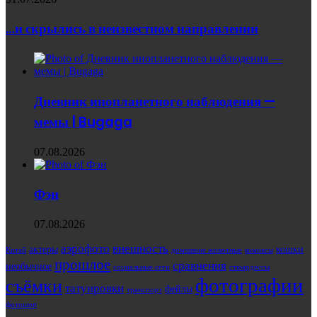
…и скрылись в неизвестном направлении
Дневник инопланетного наблюдения —
мемы | Bugaga
07.08.2026
Фэн
07.08.2026
аэрофото
внешность
актеры
кошки
Китай
домашние животные
комиксы
прошлое
сравнения
необычное
социальные сети
стюардессы
фотографии
съёмки
татуировки
фейлы
транспорт
фотошоп