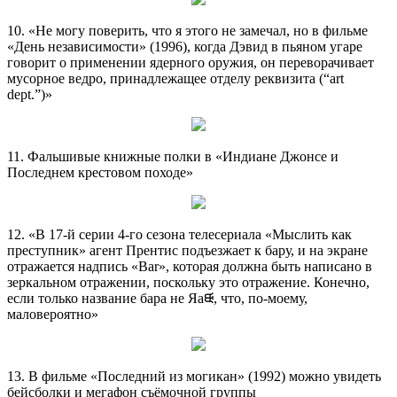
10. «Не могу поверить, что я этого не замечал, но в фильме
«День независимости» (1996), когда Дэвид в пьяном угаре
говорит о применении ядерного оружия, он переворачивает
мусорное ведро, принадлежащее отделу реквизита (“art
dept.”)»
11. Фальшивые книжные полки в «Индиане Джонсе и
Последнем крестовом походе»
12. «В 17-й серии 4-го сезона телесериала «Мыслить как
преступник» агент Прентис подъезжает к бару, и на экране
отражается надпись «Bar», которая должна быть написано в
зеркальном отражении, поскольку это отражение. Конечно,
если только название бара не Яaᙠ, что, по-моему,
маловероятно»
13. В фильме «Последний из могикан» (1992) можно увидеть
бейсболки и мегафон съёмочной группы