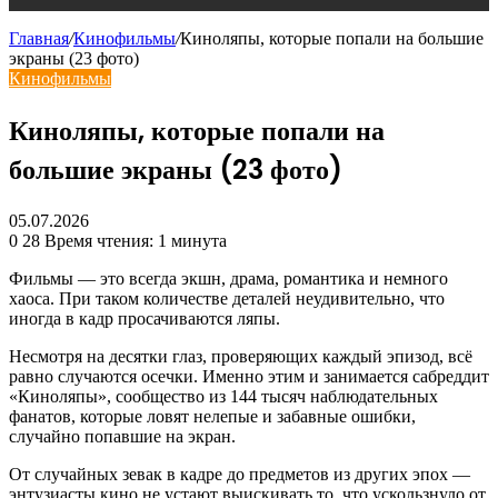
Главная
/
Кинофильмы
/
Киноляпы, которые попали на большие
экраны (23 фото)
Кинофильмы
Киноляпы, которые попали на
большие экраны (23 фото)
05.07.2026
0
28
Время чтения: 1 минута
Фильмы — это всегда экшн, драма, романтика и немного
хаоса. При таком количестве деталей неудивительно, что
иногда в кадр просачиваются ляпы.
Несмотря на десятки глаз, проверяющих каждый эпизод, всё
равно случаются осечки. Именно этим и занимается сабреддит
«Киноляпы», сообщество из 144 тысяч наблюдательных
фанатов, которые ловят нелепые и забавные ошибки,
случайно попавшие на экран.
От случайных зевак в кадре до предметов из других эпох —
энтузиасты кино не устают выискивать то, что ускользнуло от