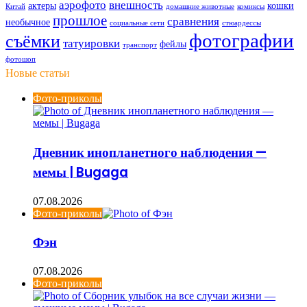
аэрофото
внешность
актеры
кошки
Китай
домашние животные
комиксы
прошлое
сравнения
необычное
социальные сети
стюардессы
фотографии
съёмки
татуировки
фейлы
транспорт
фотошоп
Новые статьи
Фото-приколы
Дневник инопланетного наблюдения —
мемы | Bugaga
07.08.2026
Фото-приколы
Фэн
07.08.2026
Фото-приколы