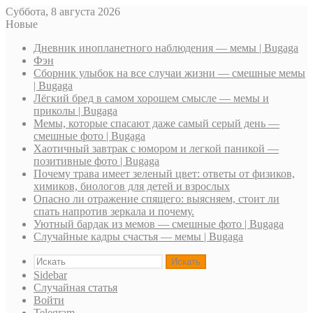
Суббота, 8 августа 2026
Новые
Дневник инопланетного наблюдения — мемы | Bugaga
Фэн
Сборник улыбок на все случаи жизни — смешные мемы
| Bugaga
Лёгкий бред в самом хорошем смысле — мемы и
приколы | Bugaga
Мемы, которые спасают даже самый серый день —
смешные фото | Bugaga
Хаотичный завтрак с юмором и легкой паникой —
позитивные фото | Bugaga
Почему трава имеет зеленый цвет: ответы от физиков,
химиков, биологов для детей и взрослых
Опасно ли отражение спящего: выясняем, стоит ли
спать напротив зеркала и почему.
Уютный бардак из мемов — смешные фото | Bugaga
Случайные кадры счастья — мемы | Bugaga
Искать
Sidebar
Случайная статья
Войти
Telegram