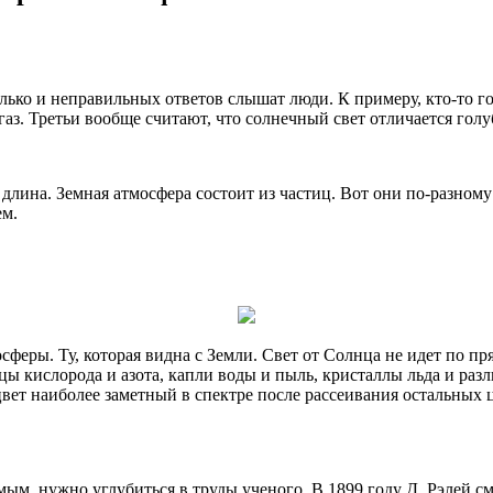
олько и неправильных ответов слышат люди. К примеру, кто-то г
 газ. Третьи вообще считают, что солнечный свет отличается гол
я длина. Земная атмосфера состоит из частиц. Вот они по-разному
ем.
осферы. Ту, которая видна с Земли. Свет от Солнца не идет по п
ы кислорода и азота, капли воды и пыль, кристаллы льда и разл
ет наиболее заметный в спектре после рассеивания остальных ц
м, нужно углубиться в труды ученого. В 1899 году Д. Рэлей см