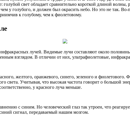
: голубой свет обладает сравнительно короткой длиной волны, р
 чем у голубого, и должен был окрасить небо. Но это не так. Во
сприимчив к голубому, чем к фиолетовому.
еле
 инфракрасных лучей. Видимые лучи составляют около половины
енным взглядом. В отличии от них, ультрафиолетовые, инфракра
асного, желтого, оранжевого, синего, зеленого и фиолетового.
о света. Учитывая, что высокая частота говорит о большой энер
соответственно, у красного луча меньше.
внению с синим. Но человеческий глаз так утроен, что реагируе
ь синий сигнал, передаваемый нашим мозгом.