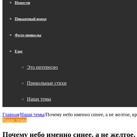
Новости
Пикантный юмор
Фото-приколы
Еще
Это интересно
Прикольные стихи
Наши темы
Главная
/
Наши темы
/
Почему небо именно синее, а не желтое, к
Наши темы
Почему небо именно синее, а не желтое