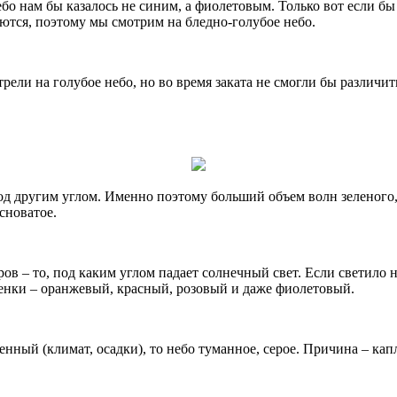
бо нам бы казалось не синим, а фиолетовым. Только вот если бы
тся, поэтому мы смотрим на бледно-голубое небо.
отрели на голубое небо, но во время заката не смогли бы различ
под другим углом. Именно поэтому больший объем волн зеленого, 
сноватое.
в – то, под каким углом падает солнечный свет. Если светило н
тенки – оранжевый, красный, розовый и даже фиолетовый.
енный (климат, осадки), то небо туманное, серое. Причина – к