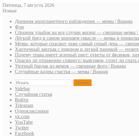
Пятница, 7 августа 2026
Новые
Дневник инопланетного наблюдения — мемы | Bugaga
Фэн
Сборник улыбок на все случаи жизни — смешные мемы |
Лёгкий бред в самом хорошем смысле — мемы и приколы 
Мемы, которые спасают даже самый серый день — смешн
Хаотичный завтрак с юмором и легкой паникой — позити
Почему трава имеет зеленый цвет: ответы от физиков, хи
Опасно ли отражение спящего: выясняем, стоит ли спать 
Уютный бардак из мемов — смешные фото | Bugaga
Случайные кадры счастья — мемы | Bugaga
Искать
Sidebar
Случайная статья
Войти
Telegram
Одноклассники
vk.com
YouTube
Twitter
Facebook