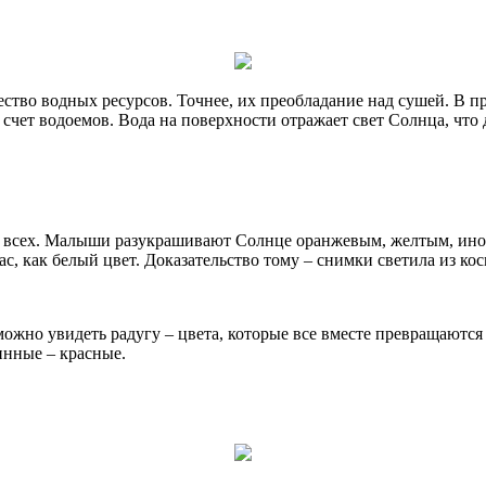
тво водных ресурсов. Точнее, их преобладание над сушей. В пр
а счет водоемов. Вода на поверхности отражает свет Солнца, чт
 всех. Малыши разукрашивают Солнце оранжевым, желтым, иногд
с, как белый цвет. Доказательство тому – снимки светила из кос
можно увидеть радугу – цвета, которые все вместе превращаются
инные – красные.