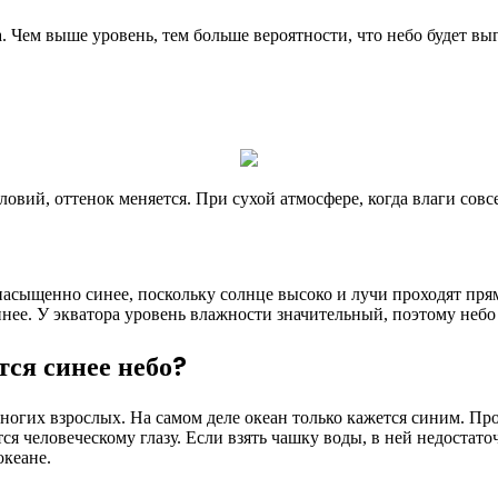
. Чем выше уровень, тем больше вероятности, что небо будет вы
ловий, оттенок меняется. При сухой атмосфере, когда влаги совс
насыщенно синее, поскольку солнце высоко и лучи проходят пря
инее. У экватора уровень влажности значительный, поэтому небо
тся синее небо?
многих взрослых. На самом деле океан только кажется синим. П
ся человеческому глазу. Если взять чашку воды, в ней недоста
 океане.