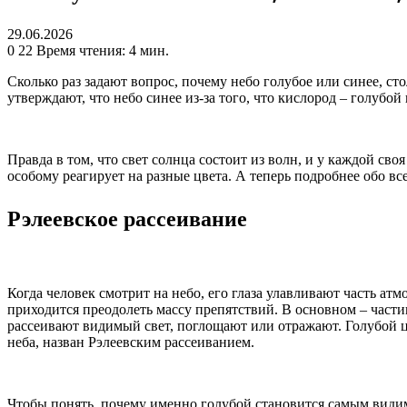
29.06.2026
0
22
Время чтения: 4 мин.
Сколько раз задают вопрос, почему небо голубое или синее, ст
утверждают, что небо синее из-за того, что кислород – голубой
Правда в том, что свет солнца состоит из волн, и у каждой сво
особому реагирует на разные цвета. А теперь подробнее обо вс
Рэлеевское рассеивание
Когда человек смотрит на небо, его глаза улавливают часть атм
приходится преодолеть массу препятствий. В основном – частиц
рассеивают видимый свет, поглощают или отражают. Голубой цв
неба, назван Рэлеевским рассеиванием.
Чтобы понять, почему именно голубой становится самым видимы