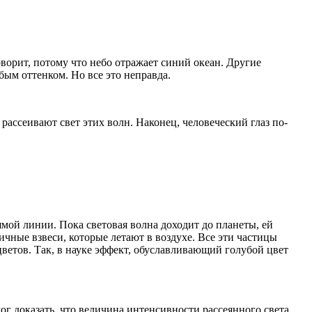
оворит, потому что небо отражает синий океан. Другие
убым оттенком. Но все это неправда.
 рассеивают свет этих волн. Наконец, человеческий глаз по-
рямой линии. Пока световая волна доходит до планеты, ей
ичные взвеси, которые летают в воздухе. Все эти частицы
ветов. Так, в науке эффект, обуславливающий голубой цвет
ог доказать, что величина интенсивности рассеянного света