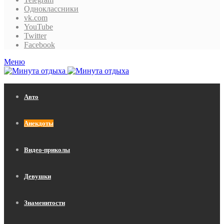
Одноклассники
vk.com
YouTube
Twitter
Facebook
Меню
Авто
Анекдоты
Видео-приколы
Девушки
Знаменитости