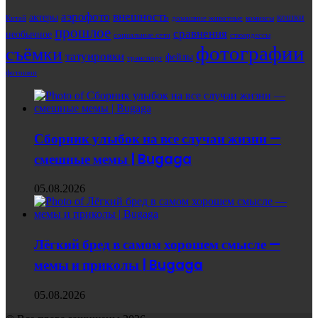
аэрофото
внешность
актеры
кошки
Китай
домашние животные
комиксы
прошлое
сравнения
необычное
социальные сети
стюардессы
фотографии
съёмки
татуировки
фейлы
транспорт
фотошоп
Сборник улыбок на все случаи жизни —
смешные мемы | Bugaga
05.08.2026
Лёгкий бред в самом хорошем смысле —
мемы и приколы | Bugaga
05.08.2026