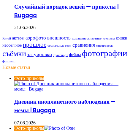
Случайный порядок вещей — приколы |
Bugaga
21.06.2026
аэрофото
внешность
актеры
кошки
Китай
домашние животные
комиксы
прошлое
сравнения
необычное
социальные сети
стюардессы
фотографии
съёмки
татуировки
фейлы
транспорт
фотошоп
Новые статьи
Фото-приколы
Дневник инопланетного наблюдения —
мемы | Bugaga
07.08.2026
Фото-приколы