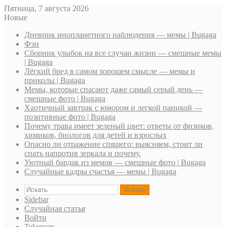
Пятница, 7 августа 2026
Новые
Дневник инопланетного наблюдения — мемы | Bugaga
Фэн
Сборник улыбок на все случаи жизни — смешные мемы
| Bugaga
Лёгкий бред в самом хорошем смысле — мемы и
приколы | Bugaga
Мемы, которые спасают даже самый серый день —
смешные фото | Bugaga
Хаотичный завтрак с юмором и легкой паникой —
позитивные фото | Bugaga
Почему трава имеет зеленый цвет: ответы от физиков,
химиков, биологов для детей и взрослых
Опасно ли отражение спящего: выясняем, стоит ли
спать напротив зеркала и почему.
Уютный бардак из мемов — смешные фото | Bugaga
Случайные кадры счастья — мемы | Bugaga
Искать
Sidebar
Случайная статья
Войти
Telegram