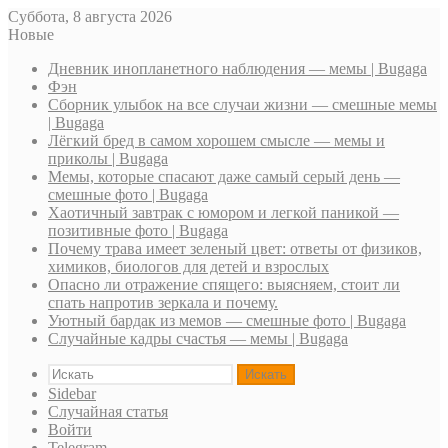
Суббота, 8 августа 2026
Новые
Дневник инопланетного наблюдения — мемы | Bugaga
Фэн
Сборник улыбок на все случаи жизни — смешные мемы
| Bugaga
Лёгкий бред в самом хорошем смысле — мемы и
приколы | Bugaga
Мемы, которые спасают даже самый серый день —
смешные фото | Bugaga
Хаотичный завтрак с юмором и легкой паникой —
позитивные фото | Bugaga
Почему трава имеет зеленый цвет: ответы от физиков,
химиков, биологов для детей и взрослых
Опасно ли отражение спящего: выясняем, стоит ли
спать напротив зеркала и почему.
Уютный бардак из мемов — смешные фото | Bugaga
Случайные кадры счастья — мемы | Bugaga
Искать
Sidebar
Случайная статья
Войти
Telegram