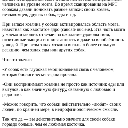
человека на уровне мозга. Во время сканирования на МРТ
собакам давали понюхать разные запахи: своих хозяев,
незнакомцев, других собак, еды и т.д.
При запахе хозяина у собаки активировалась область мозга,
известная как хвостатое ядро (caudate nucleus). Эта часть мозга
у млекопитающих отвечает за ожидание удовольствия,
позитивные эмоции и привязанность и даже за влюблённость
у людей. При этом запах хозяина вызывал более сильную
реакцию, чем запах еды или других собак.
Что это значит:
•У собак есть глубокая эмоциональная связь с человеком,
которая биологически зафиксирована.
•Они воспринимают хозяина не просто как источник еды или
выгулов, а как значимую фигуру, связанную с любовью и
радостью.
•Можно говорить, что собаки действительно «любят» своих
людей, по крайней мере, в нейрофизиологическом смысле.
Так что да — вы действительно значите для своей собаки
гораздо больше, чем её любимая косточка.