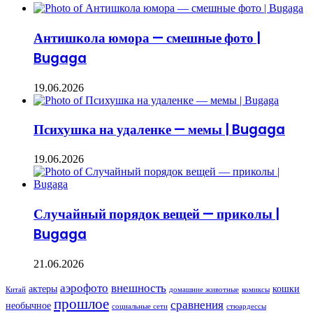
Антишкола юмора — смешные фото |
Bugaga
19.06.2026
Психушка на удаленке — мемы | Bugaga
19.06.2026
Случайный порядок вещей — приколы |
Bugaga
21.06.2026
аэрофото
внешность
актеры
кошки
Китай
домашние животные
комиксы
прошлое
сравнения
необычное
социальные сети
стюардессы