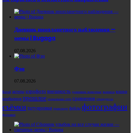
Дневник инопланетного наблюдения —
мемы | Bugaga
07.08.2026
Фэн
07.08.2026
аэрофото
внешность
актеры
кошки
Китай
домашние животные
комиксы
прошлое
сравнения
необычное
социальные сети
стюардессы
фотографии
съёмки
татуировки
фейлы
транспорт
фотошоп