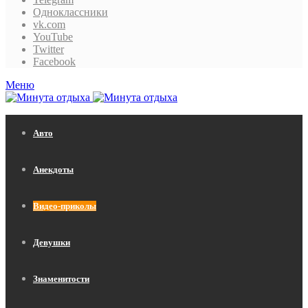
Одноклассники
vk.com
YouTube
Twitter
Facebook
Меню
Авто
Анекдоты
Видео-приколы
Девушки
Знаменитости