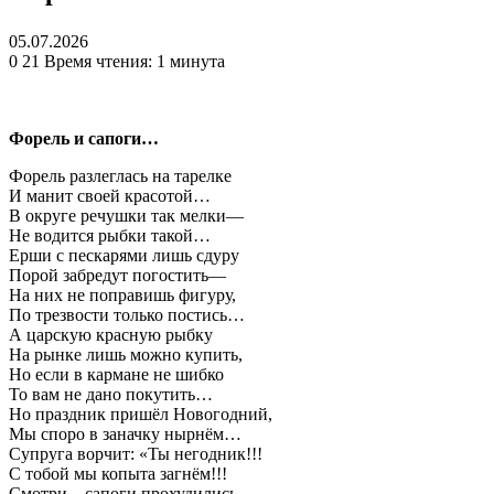
05.07.2026
0
21
Время чтения: 1 минута
Форель и сапоги…
Форель разлеглась на тарелке
И манит своей красотой…
В округе речушки так мелки—
Не водится рыбки такой…
Ерши с пескарями лишь сдуру
Порой забредут погостить—
На них не поправишь фигуру,
По трезвости только постись…
А царскую красную рыбку
На рынке лишь можно купить,
Но если в кармане не шибко
То вам не дано покутить…
Но праздник пришёл Новогодний,
Мы споро в заначку нырнём…
Супруга ворчит: «Ты негодник!!!
С тобой мы копыта загнём!!!
Смотри—сапоги прохудились,