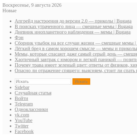
Воскресенье, 9 августа 2026
Новые
Апгрейд настроения до версии 2.0 — приколы | Bugaga
В поисках утраченного лица — смешные мемы | Bugaga
Дневник инопланетного наблюдения — мемы | Bugaga
Фэн
Сборник улыбок на все случаи жизни — смешные мемы |
Лёгкий бред в самом хорошем смысле — мемы и приколы 
Мемы, которые спасают даже самый серый день — смешн
Хаотичный завтрак с юмором и легкой паникой — позити
Почему трава имеет зеленый цвет: ответы от физиков, хи
Опасно ли отражение спящего: выясняем, стоит ли спать 
Искать
Sidebar
Случайная статья
Войти
Telegram
Одноклассники
vk.com
YouTube
Twitter
Facebook