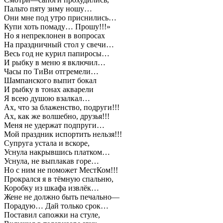
Пальто пяту зиму ношу…
Они мне под утро приснились…
Купи хоть помаду… Прошу!!!»
Но я непреклонен в вопросах
На праздничный стол у свечи…
Весь год не курил папиросы…
И рыбку в меню я включил…
Часы по ТиВи отгремели…
Шампанского выпит бокал
И рыбку в тонах акварели
Я всею душою взалкал…
Ах, что за блаженство, подруги!!!
Ах, как же волшебно, друзья!!!
Меня не удержат подпруги…
Мой праздник испортить нельзя!!!
Супруга устала и вскоре,
Уснула накрывшись платком…
Уснула, не выплакав горе…
Но с ним не поможет МестКом!!!
Прокрался я в тёмную спальню,
Коробку из шкафа извлёк…
Жене не должно быть печально—
Порадую… Дай только срок…
Поставил сапожки на стуле,