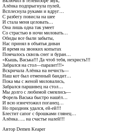
Включил в телевизоре звук,
Алёнка подпрыгнула пулей,
Всплеснула руками и вдруг…
С разбегу повисла на шее
И стала меня целовать…
Она лишь одна так умеет
Со страстью в ночи миловать…
Обиды все были забыты,
Нас принял в объятья диван
И время на звонких копытах
Помчалось сквозь снег и буран…
«Кышь, Васька!!! Да чтоб тебя, нехристь!!!
Забрался на стол—паразит!!!»
Вскричала Алёнка на нечисть—
Наш кот был отменный бандит…
Пока мы с женой миловались,
Забрался паршивец на стол…
Мы долго с любимой смеялись—
Форель Васька быстро нашёл…
И всю изнечтожил поганец…
Но праздник удался, ей-ей!!!
Блестит сапог с брошками глянец…
Алёнка….. на счастье налей!!!
Автор Demen Keaper