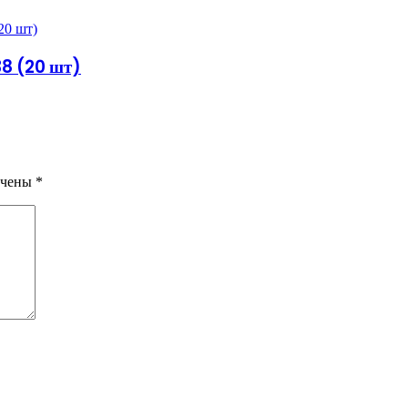
38 (20 шт)
ечены
*