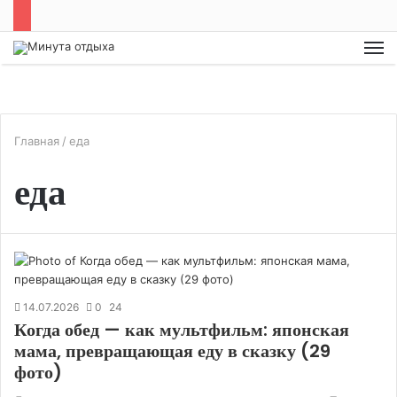
М
Главная
/
еда
еда
14.07.2026
0
24
Когда обед — как мультфильм: японская
мама, превращающая еду в сказку (29
фото)