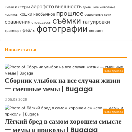
аэрофото
внешность
актеры
Китай
домашние животные
прошлое
кошки
необычное
комиксы
социальные сети
съёмки
сравнения
татуировки
стюардессы
фотографии
фейлы
транспорт
фотошоп
Новые статьи
Фото-приколы
Сборник улыбок на все случаи жизни
— смешные мемы | Bugaga
05.08.2026
Фото-приколы
Лёгкий бред в самом хорошем смысле
— мемы и приколы | Bugaga