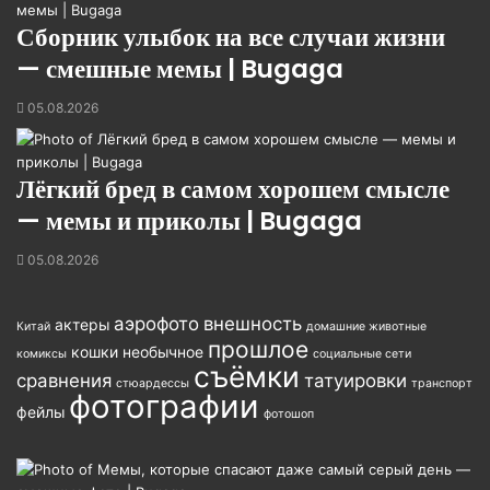
Сборник улыбок на все случаи жизни
— смешные мемы | Bugaga
05.08.2026
Лёгкий бред в самом хорошем смысле
— мемы и приколы | Bugaga
05.08.2026
аэрофото
внешность
актеры
Китай
домашние животные
прошлое
кошки
необычное
комиксы
социальные сети
съёмки
сравнения
татуировки
стюардессы
транспорт
фотографии
фейлы
фотошоп