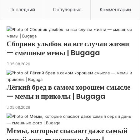
н
Последний
Популярные
Комментарии
о
е
в
м
и
Сборник улыбок на все случаи жизни
р
— смешные мемы | Bugaga
е
:
05.08.2026
у
д
и
в
Лёгкий бред в самом хорошем смысле
и
— мемы и приколы | Bugaga
т
е
05.08.2026
л
ь
н
Мемы, которые спасают даже самый
ы
е
серый день — смешные фото |