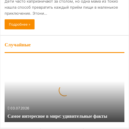
Дети часто капризничают за столом, но одна мама из Токио
нашла способ превратить каждый приём пищи в маленькое
приключение. Этони…
Подробнее »
Случайные
С
а
м
о
е
и
н
т
03.07.2026
е
Самое интересное в мире: удивительные факты
р
е
с